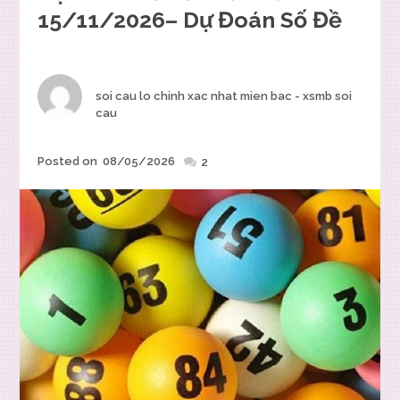
15/11/2026– Dự Đoán Số Đề
Author
soi cau lo chinh xac nhat mien bac - xsmb soi
cau
Posted
Posted on
08/05/2026
2
on