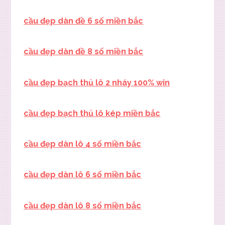
cầu đẹp dàn đề 6 số miền bắc
cầu đẹp dàn đề 8 số miền bắc
cầu đẹp bạch thủ lô 2 nháy 100% win
cầu đẹp bạch thủ lô kép miền bắc
cầu đẹp dàn lô 4 số miền bắc
cầu đẹp dàn lô 6 số miền bắc
cầu đẹp dàn lô 8 số miền bắc