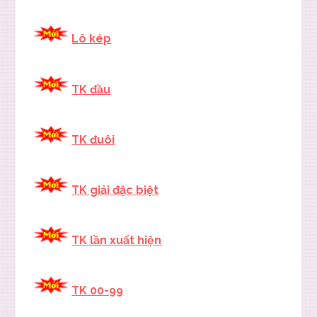
Lô kép
TK đầu
TK đuôi
TK giải đặc biệt
TK lần xuất hiện
TK 00-99