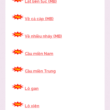
Lật liên tục (MB)
Về cả cặp (MB)
Về nhiều nháy (MB)
Cầu miền Nam
Cầu miền Trung
Lô gan
Lô xiên