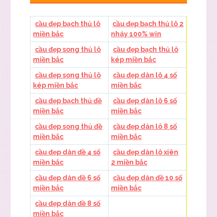
cầu đẹp bạch thủ lô
cầu đẹp bạch thủ lô 2
miền bắc
nháy 100% win
cầu đẹp song thủ lô
cầu đẹp bạch thủ lô
miền bắc
kép miền bắc
cầu đẹp song thủ lô
cầu đẹp dàn lô 4 số
kép miền bắc
miền bắc
cầu đẹp bạch thủ đề
cầu đẹp dàn lô 6 số
miền bắc
miền bắc
cầu đẹp song thủ đề
cầu đẹp dàn lô 8 số
miền bắc
miền bắc
cầu đẹp dàn đề 4 số
cầu đẹp dàn lô xiên
miền bắc
2 miền bắc
cầu đẹp dàn đề 6 số
cầu đẹp dàn đề 10 số
miền bắc
miền bắc
cầu đẹp dàn đề 8 số
miền bắc