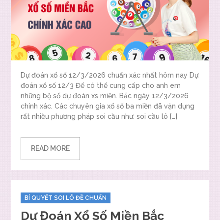
Dự đoán xổ số 12/3/2026 chuẩn xác nhất hôm nay Dự
đoán xổ số 12/3 Để có thể cung cấp cho anh em
những bộ số dự đoán xs miền. Bắc ngày 12/3/2026
chính xác. Các chuyên gia xổ số ba miền đã vận dụng
rất nhiều phương pháp soi cầu như: soi cầu lô […]
READ MORE
Categories
BÍ QUYẾT SOI LÔ ĐỀ CHUẨN
Dự Đoán Xổ Số Miền Bắc