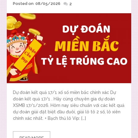
Posted
Posted on
08/05/2026
2
on
Dự đoán kết quả 17/1 xổ số miền bắc chính xác Dự
đoán kết quả 17/1 . Hãy cùng chuyên gia dự đoán
XSMB 17/1/2026. Hôm nay siêu chuẩn với các kết quả
dự đoán giải đặt biệt đầu đuôi, giải lô tô 2 số, lô xiên
chính xác nhất. + Bạch thủ lô Vip: […]