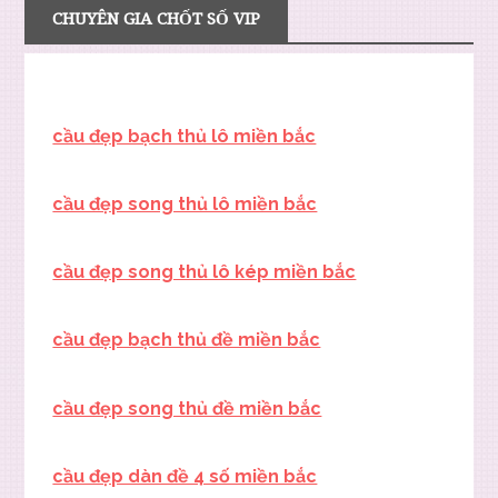
CHUYÊN GIA CHỐT SỐ VIP
cầu đẹp bạch thủ lô miền bắc
cầu đẹp song thủ lô miền bắc
cầu đẹp song thủ lô kép miền bắc
cầu đẹp bạch thủ đề miền bắc
cầu đẹp song thủ đề miền bắc
cầu đẹp dàn đề 4 số miền bắc