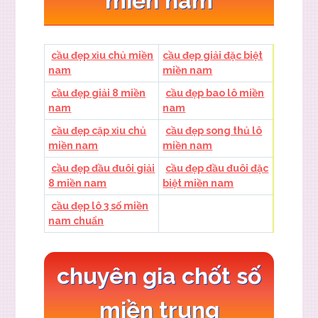
miền nam
cầu đẹp xỉu chủ miền
cầu đẹp giải đặc biệt
nam
miền nam
cầu đẹp giải 8 miền
cầu đẹp bao lô miền
nam
nam
cầu đẹp cặp xỉu chủ
cầu đẹp song thủ lô
miền nam
miền nam
cầu đẹp đầu đuôi giải
cầu đẹp đầu đuôi đặc
8 miền nam
biệt miền nam
cầu đẹp lô 3 số miền
nam chuẩn
chuyên gia chốt số
miền trung