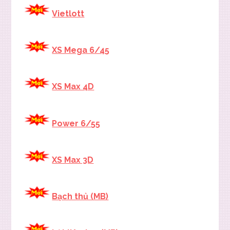
Vietlott
XS Mega 6/45
XS Max 4D
Power 6/55
XS Max 3D
Bạch thủ (MB)