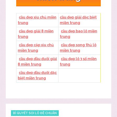
cầu đẹp xỉu chủ miền
cầu đẹp giải đặc biệt
trung
miền trung
cầu đẹp giải 8 miền
cầu đẹp bao lô miền
trung
trung
cầu đẹp cặp xỉu chủ
cầu đẹp song thủ lô
miền trung
miền trung
cầu đẹp đầu đuôi giải
cầu đẹp lô 3 số miền
8 miền trung
trung
cầu đẹp đầu đuôi đặc
biệt miền trung
Categories
BÍ QUYẾT SOI LÔ ĐỀ CHUẨN