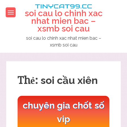
Skip
to
soi cau lo chinh xac
content
nhat mien bac –
xsmb soi cau
soi cau lo chinh xac nhat mien bac –
xsmb soi cau
Thẻ:
soi cầu xiên
chuyên gia chốt số
vip