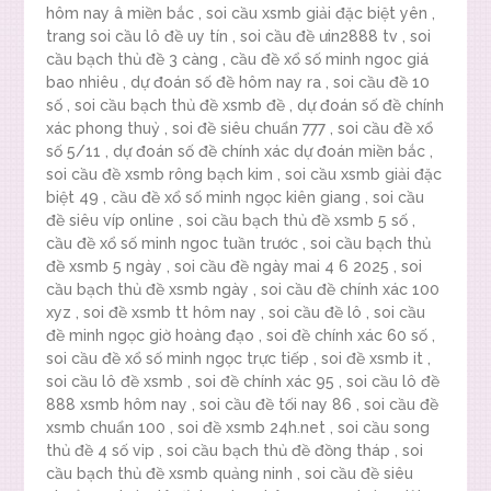
hôm nay â miền bắc , soi cầu xsmb giải đặc biệt yên ,
trang soi cầu lô đề uy tín , soi cầu đề ưin2888 tv , soi
cầu bạch thủ đề 3 càng , cầu đề xổ số minh ngoc giá
bao nhiêu , dự đoán số đề hôm nay ra , soi cầu đề 10
số , soi cầu bạch thủ đề xsmb đề , dự đoán số đề chính
xác phong thuỷ , soi đề siêu chuẩn 777 , soi cầu đề xổ
số 5/11 , dự đoán số đề chính xác dự đoán miền bắc ,
soi cầu đề xsmb rông bạch kim , soi cầu xsmb giải đặc
biệt 49 , cầu đề xổ số minh ngọc kiên giang , soi cầu
đề siêu víp online , soi cầu bạch thủ đề xsmb 5 số ,
cầu đề xổ số minh ngoc tuần trước , soi cầu bạch thủ
đề xsmb 5 ngày , soi cầu đề ngày mai 4 6 2025 , soi
cầu bạch thủ đề xsmb ngày , soi cầu đề chính xác 100
xyz , soi đề xsmb tt hôm nay , soi cầu đề lô , soi cầu
đề minh ngọc giờ hoàng đạo , soi đề chính xác 60 số ,
soi cầu đề xổ số minh ngọc trực tiếp , soi đề xsmb it ,
soi cầu lô đề xsmb , soi đề chính xác 95 , soi cầu lô đề
888 xsmb hôm nay , soi cầu đề tối nay 86 , soi cầu đề
xsmb chuẩn 100 , soi đề xsmb 24h.net , soi cầu song
thủ đề 4 số vip , soi cầu bạch thủ đề đồng tháp , soi
cầu bạch thủ đề xsmb quảng ninh , soi cầu đề siêu