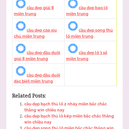
cầu đẹp giải 8
cầu đẹp bao lô
miền trung
miền trung
cầu đẹp cặp xỉu
cầu đẹp song thủ
chủ miền trung
lô miền trung
cầu đẹp đầu đuôi
cầu đẹp lô 3 số
giải 8 miền trung
miền trung
cầu đẹp đầu đuôi
đặc biệt miền trung
Related Posts:
cầu đẹp bạch thủ lô 2 nháy miền bắc chắc
thắng win chiều nay
cầu đẹp bạch thủ lô kép miền bắc chắc thắng
win chiều nay
cầu đẹp song thủ lô miền bắc chắc thắng win