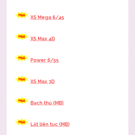
XS Mega 6/45
XS Max 4D
Power 6/55
XS Max 3D
Bạch thủ (MB)
Lật liên tục (MB)