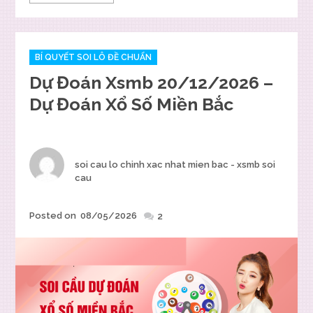
Categories
BÍ QUYẾT SOI LÔ ĐỀ CHUẨN
Dự Đoán Xsmb 20/12/2026 –
Dự Đoán Xổ Số Miền Bắc
Author
soi cau lo chinh xac nhat mien bac - xsmb soi
cau
Posted
Posted on
08/05/2026
2
on