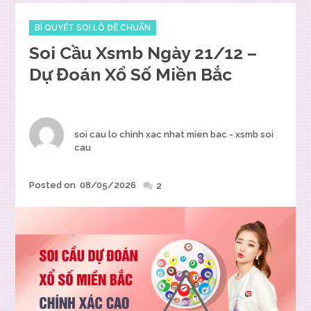
Categories
BÍ QUYẾT SOI LÔ ĐỀ CHUẨN
Soi Cầu Xsmb Ngày 21/12 –
Dự Đoán Xổ Số Miền Bắc
Author
soi cau lo chinh xac nhat mien bac - xsmb soi
cau
Posted
Posted on
08/05/2026
2
on