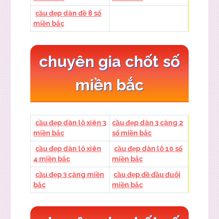
cầu đẹp dàn đề 8 số
miền bắc
chuyên gia chốt số
miền bắc
cầu đẹp dàn lô xiên 3
cầu đẹp dàn 3 càng 2
miền bắc
số miền bắc
cầu đẹp dàn lô xiên
cầu đẹp dàn lô 10 số
4 miền bắc
miền bắc
cầu đẹp 3 càng miền
cầu đẹp đề đầu đuôi
bắc
miền bắc