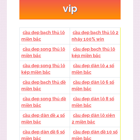
vip
cầu đẹp bạch thủ lô
cầu đẹp bạch thủ lô 2
miền bắc
nháy 100% win
cầu đẹp song thủ lô
cầu đẹp bạch thủ lô
miền bắc
kép miền bắc
cầu đẹp song thủ lô
cầu đẹp dàn lô 4 số
kép miền bắc
miền bắc
cầu đẹp bạch thủ đề
cầu đẹp dàn lô 6 số
miền bắc
miền bắc
cầu đẹp song thủ đề
cầu đẹp dàn lô 8 số
miền bắc
miền bắc
cầu đẹp dàn đề 4 số
cầu đẹp dàn lô xiên
miền bắc
2 miền bắc
cầu đẹp dàn đề 6 số
cầu đẹp dàn đề 10 số
miền bắc
miền bắc