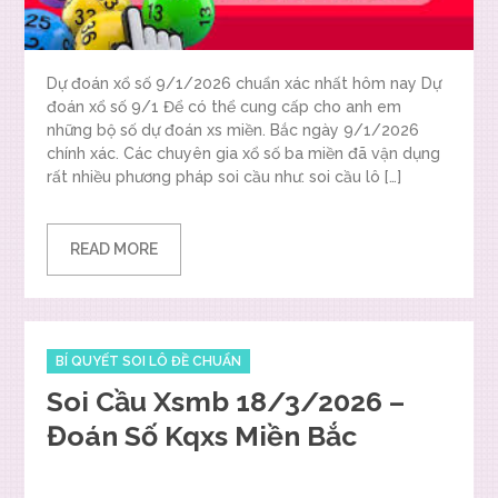
Dự đoán xổ số 9/1/2026 chuẩn xác nhất hôm nay Dự
đoán xổ số 9/1 Để có thể cung cấp cho anh em
những bộ số dự đoán xs miền. Bắc ngày 9/1/2026
chính xác. Các chuyên gia xổ số ba miền đã vận dụng
rất nhiều phương pháp soi cầu như: soi cầu lô […]
READ MORE
Categories
BÍ QUYẾT SOI LÔ ĐỀ CHUẨN
Soi Cầu Xsmb 18/3/2026 –
Đoán Số Kqxs Miền Bắc