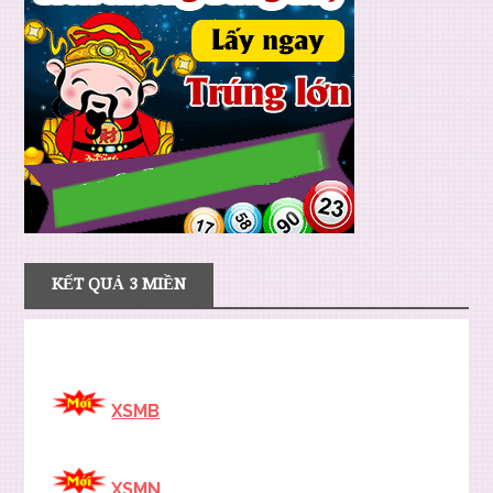
KẾT QUẢ 3 MIỀN
XSMB
XSMN