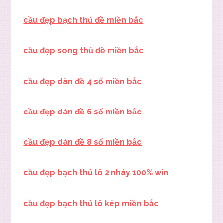
cầu đẹp bạch thủ đề miền bắc
cầu đẹp song thủ đề miền bắc
cầu đẹp dàn đề 4 số miền bắc
cầu đẹp dàn đề 6 số miền bắc
cầu đẹp dàn đề 8 số miền bắc
cầu đẹp bạch thủ lô 2 nháy 100% win
cầu đẹp bạch thủ lô kép miền bắc