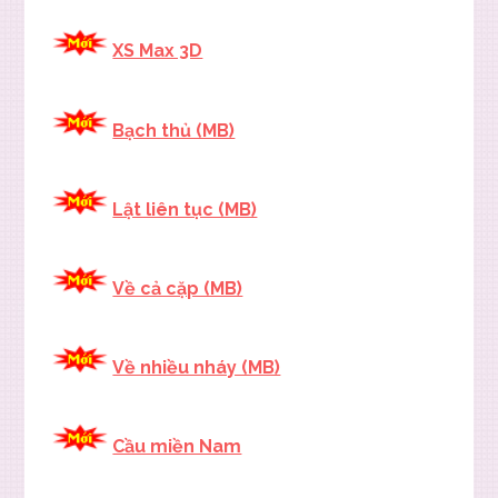
XS Max 3D
Bạch thủ (MB)
Lật liên tục (MB)
Về cả cặp (MB)
Về nhiều nháy (MB)
Cầu miền Nam