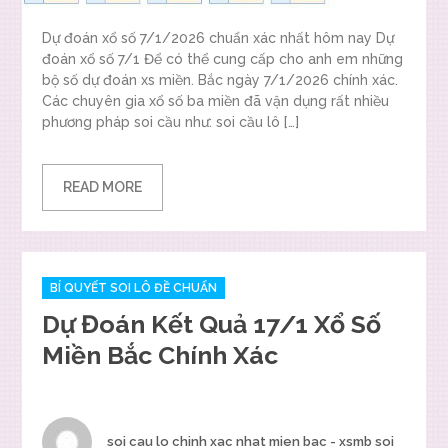
Dự đoán xổ số 7/1/2026 chuẩn xác nhất hôm nay Dự
đoán xổ số 7/1 Để có thể cung cấp cho anh em những
bộ số dự đoán xs miền. Bắc ngày 7/1/2026 chính xác.
Các chuyên gia xổ số ba miền đã vận dụng rất nhiều
phương pháp soi cầu như: soi cầu lô […]
READ MORE
Categories
BÍ QUYẾT SOI LÔ ĐỀ CHUẨN
Dự Đoán Kết Quả 17/1 Xổ Số
Miền Bắc Chính Xác
Author
soi cau lo chinh xac nhat mien bac - xsmb soi