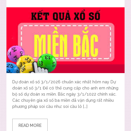
on
Dự đoán xổ số 3/1/2026 chuẩn xác nhất hôm nay Dự
đoán xổ số 3/1 Để có thể cung cấp cho anh em những
bộ số dự đoán xs miền. Bắc ngày 3/1/1022 chính xác.
Các chuyên gia xổ số ba miền đã vận dụng rất nhiều
phương pháp soi cầu như: soi cầu lô […]
READ MORE