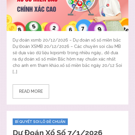
Dự đoán xsmb 20/12/2026 – Dự đoán xổ số miền bắc
Dự Đoán XSMB 20/12/2026 – Các chuyên soi cầu MB
sẽ dựa vào dữ liệu kqxsmb trong nhiều ngày… để đưa
ra dự đoán xổ số miền Bắc hôm nay chuẩn xác nhất
cho anh em tham khảo.xổ số miền bắc ngày 20/12 Soi
[…]
READ MORE
Categories
BÍ QUYẾT SOI LÔ ĐỀ CHUẨN
Dự Đoán Xổ Số 7/1/2026