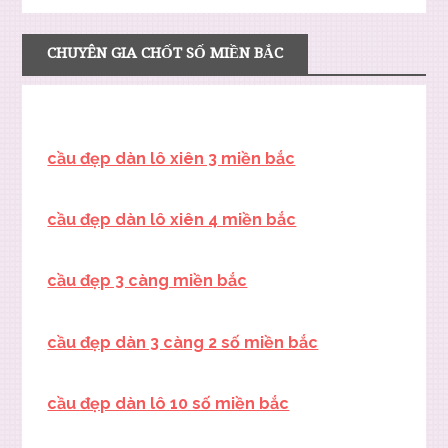
CHUYÊN GIA CHỐT SỐ MIỀN BẮC
cầu đẹp dàn lô xiên 3 miền bắc
cầu đẹp dàn lô xiên 4 miền bắc
cầu đẹp 3 càng miền bắc
cầu đẹp dàn 3 càng 2 số miền bắc
cầu đẹp dàn lô 10 số miền bắc