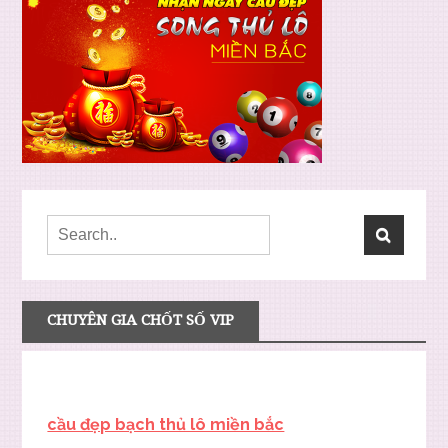
CHUYÊN GIA CHỐT SỐ VIP
cầu đẹp bạch thủ lô miền bắc