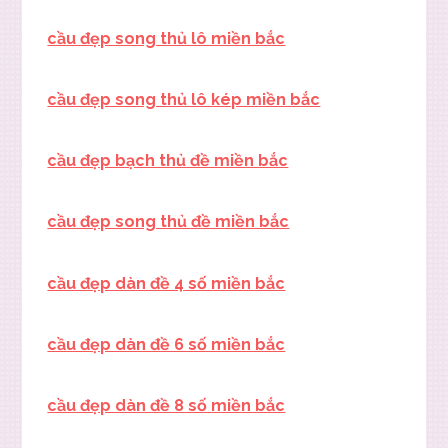
cầu đẹp song thủ lô miền bắc
cầu đẹp song thủ lô kép miền bắc
cầu đẹp bạch thủ đề miền bắc
cầu đẹp song thủ đề miền bắc
cầu đẹp dàn đề 4 số miền bắc
cầu đẹp dàn đề 6 số miền bắc
cầu đẹp dàn đề 8 số miền bắc