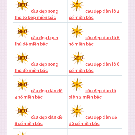
cầu đẹp song
cầu đẹp dàn lô 4
thủ lô kép miền bắc
số miền bắc
cầu đẹp bạch
cầu đẹp dàn lô 6
thủ đề miền bắc
số miền bắc
cầu đẹp song
cầu đẹp dàn lô 8
thủ đề miền bắc
số miền bắc
cầu đẹp dàn đề
cầu đẹp dàn lô
4 số miền bắc
xiên 2 miền bắc
cầu đẹp dàn đề
cầu đẹp dàn đề
6 số miền bắc
10 số miền bắc