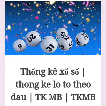
Thống kê xổ số |
thong ke lo to theo
dau | TK MB | TKMB