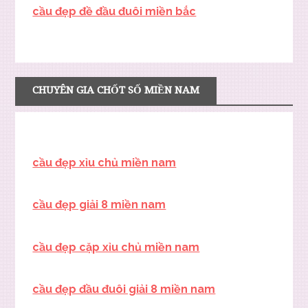
cầu đẹp đề đầu đuôi miền bắc
CHUYÊN GIA CHỐT SỐ MIỀN NAM
cầu đẹp xỉu chủ miền nam
cầu đẹp giải 8 miền nam
cầu đẹp cặp xỉu chủ miền nam
cầu đẹp đầu đuôi giải 8 miền nam