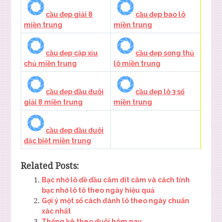
cầu đẹp giải 8
cầu đẹp bao lô
miền trung
miền trung
cầu đẹp cặp xỉu
cầu đẹp song thủ
chủ miền trung
lô miền trung
cầu đẹp đầu đuôi
cầu đẹp lô 3 số
giải 8 miền trung
miền trung
cầu đẹp đầu đuôi
đặc biệt miền trung
Related Posts:
Bạc nhớ lô đề đầu câm đít câm và cách tính
bạc nhớ lô tô theo ngày hiệu quả
Gợi ý một số cách đánh lô theo ngày chuẩn
xác nhất
Thống kê theo đuôi hôm nay