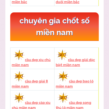
miền bắc
đuôi miền bắc
chuyên gia chốt số
miền nam
cầu đẹp xỉu chủ
cầu đẹp giải đặc
miền nam
biệt miền nam
cầu đẹp giải 8
cầu đẹp bao lô
miền nam
miền nam
cầu đẹp cặp xỉu
cầu đẹp song
chủ miền nam
thủ lô miền nam