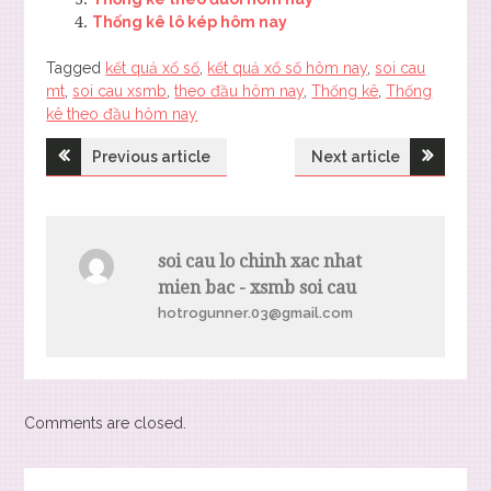
Thống kê lô kép hôm nay
Tagged
Tagged
kết quả xổ số
,
kết quả xổ số hôm nay
,
soi cau
mt
,
soi cau xsmb
,
theo đầu hôm nay
,
Thống kê
,
Thống
kê theo đầu hôm nay
Điều
Previous article
Next article
hướng
bài
soi cau lo chinh xac nhat
mien bac - xsmb soi cau
viết
hotrogunner.03@gmail.com
Comments are closed.