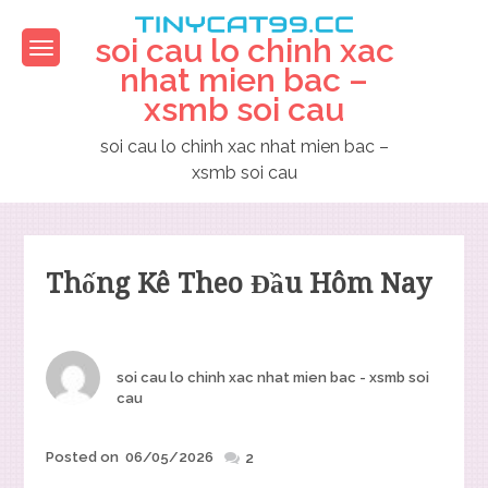
Skip
to
soi cau lo chinh xac
content
nhat mien bac –
xsmb soi cau
soi cau lo chinh xac nhat mien bac –
xsmb soi cau
Categories
Thống Kê Theo Đầu Hôm Nay
Author
soi cau lo chinh xac nhat mien bac - xsmb soi
cau
Posted
Posted on
06/05/2026
2
on