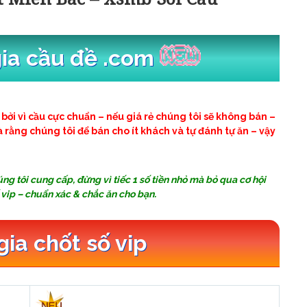
ia cầu đề .com
 bởi vì cầu cực chuẩn – nếu giá rẻ chúng tôi sẽ không bán –
à rằng chúng tôi để bán cho ít khách và tự đánh tự ăn – vậy
úng tôi cung cấp, đừng vì tiếc 1 số tiền nhỏ mà bỏ qua cơ hội
 vip – chuẩn xác & chắc ăn cho bạn.
ia chốt số vip