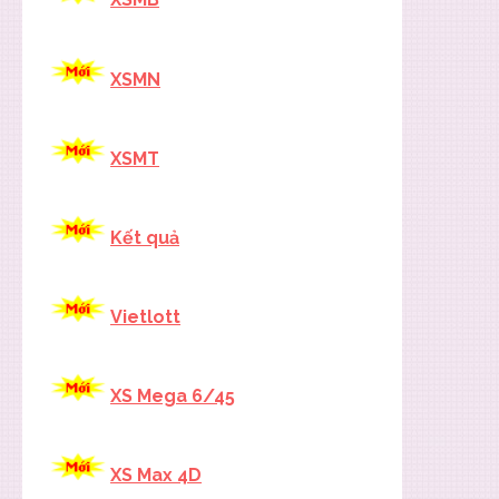
XSMN
XSMT
Kết quả
Vietlott
XS Mega 6/45
XS Max 4D