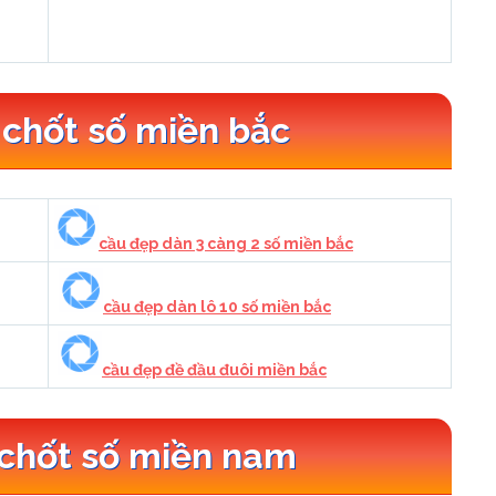
 chốt số miền bắc
cầu đẹp dàn 3 càng 2 số miền bắc
cầu đẹp dàn lô 10 số miền bắc
cầu đẹp đề đầu đuôi miền bắc
 chốt số miền nam