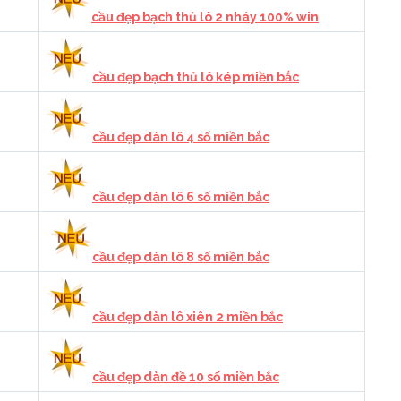
cầu đẹp bạch thủ lô 2 nháy 100% win
cầu đẹp bạch thủ lô kép miền bắc
cầu đẹp dàn lô 4 số miền bắc
cầu đẹp dàn lô 6 số miền bắc
cầu đẹp dàn lô 8 số miền bắc
cầu đẹp dàn lô xiên 2 miền bắc
cầu đẹp dàn đề 10 số miền bắc