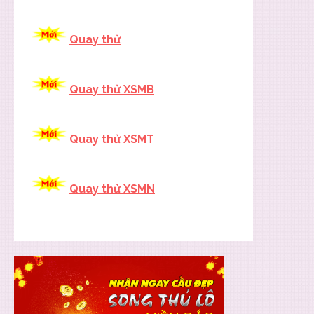
Quay thử
Quay thử XSMB
Quay thử XSMT
Quay thử XSMN