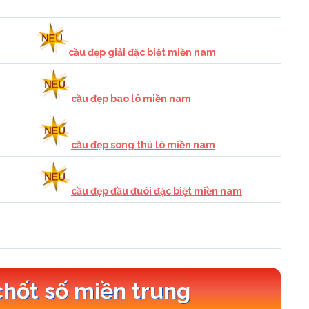
cầu đẹp giải đặc biệt miền nam
cầu đẹp bao lô miền nam
cầu đẹp song thủ lô miền nam
cầu đẹp đầu đuôi đặc biệt miền nam
chốt số miền trung