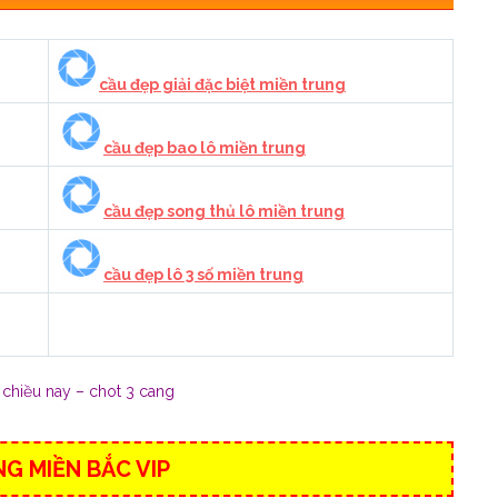
cầu đẹp giải đặc biệt miền trung
cầu đẹp bao lô miền trung
cầu đẹp song thủ lô miền trung
cầu đẹp lô 3 số miền trung
chiều nay – chot 3 cang
G MIỀN BẮC VIP