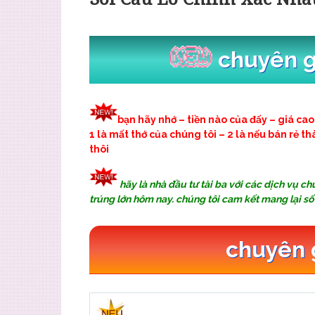
chuyên g
bạn hãy nhớ – tiền nào của đấy – giá cao
1 là mất thớ của chúng tôi – 2 là nếu bán rẻ th
thôi
hãy là nhà đầu tư tài ba với các dịch vụ ch
trúng lớn hôm nay. chúng tôi cam kết mang lại số
chuyên g