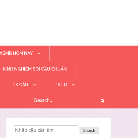
 XSMB HÔM NAY
KINH NGHIỆM SOI CẦU CHUẨN
TK CẦU
TK LÔ
Search