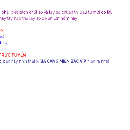
phải biết cách chốt số và lấy số chuẩn thì đầu tư mới có lãi.
hay tay nạp thẻ lấy số để ăn lớn hôm nay
0.
ần
)
ile,….
TRỰC TUYẾN
 bạn hãy nhìn thật kĩ
BA CÀNG MIỀN BẮC VIP
hiện ra
nhé!