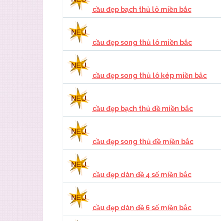
cầu đẹp bạch thủ lô miền bắc
cầu đẹp song thủ lô miền bắc
cầu đẹp song thủ lô kép miền bắc
cầu đẹp bạch thủ đề miền bắc
cầu đẹp song thủ đề miền bắc
cầu đẹp dàn đề 4 số miền bắc
cầu đẹp dàn đề 6 số miền bắc