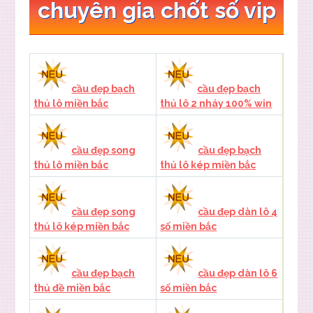
chuyên gia chốt số vip
cầu đẹp bạch
cầu đẹp bạch
thủ lô miền bắc
thủ lô 2 nháy 100% win
cầu đẹp song
cầu đẹp bạch
thủ lô miền bắc
thủ lô kép miền bắc
cầu đẹp song
cầu đẹp dàn lô 4
thủ lô kép miền bắc
số miền bắc
cầu đẹp bạch
cầu đẹp dàn lô 6
thủ đề miền bắc
số miền bắc