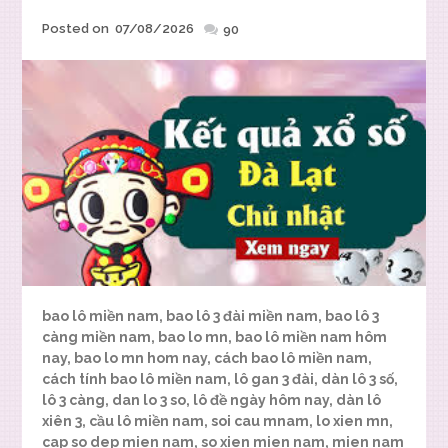
Posted
Posted on
07/08/2026
90
on
bao lô miền nam, bao lô 3 đài miền nam, bao lô 3
càng miền nam, bao lo mn, bao lô miền nam hôm
nay, bao lo mn hom nay, cách bao lô miền nam,
cách tính bao lô miền nam, lô gan 3 đài, dàn lô 3 số,
lô 3 càng, dan lo 3 so, lô đề ngày hôm nay, dàn lô
xiên 3, cầu lô miền nam, soi cau mnam, lo xien mn,
cap so dep mien nam, so xien mien nam, mien nam