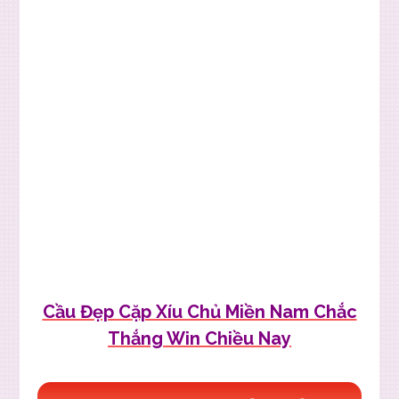
Cầu Đẹp Cặp Xíu Chủ Miền Nam Chắc
Thắng Win Chiều Nay