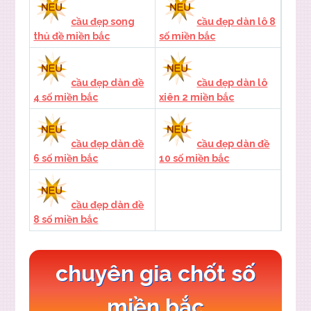
cầu đẹp song
cầu đẹp dàn lô 8
thủ đề miền bắc
số miền bắc
cầu đẹp dàn đề
cầu đẹp dàn lô
4 số miền bắc
xiên 2 miền bắc
cầu đẹp dàn đề
cầu đẹp dàn đề
6 số miền bắc
10 số miền bắc
cầu đẹp dàn đề
8 số miền bắc
chuyên gia chốt số
miền bắc