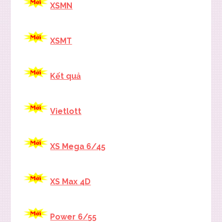
XSMN
XSMT
Kết quả
Vietlott
XS Mega 6/45
XS Max 4D
Power 6/55