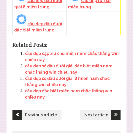
cầu đẹp đầu đuôi
cầu đẹp lô 3 số
giải 8 miền trung
miền trung
cầu đẹp đầu đuôi
đặc biệt miền trung
Related Posts:
cầu đẹp cặp xíu chủ miền nam chắc thắng win
chiều nay
cầu đẹp sớ đầu đuôi giải đặc biệt miền nam
chắc thắng win chiều nay
cầu đẹp sớ đầu đuôi giải 8 miền nam chắc
thắng win chiều nay
cầu đẹp đặc biệt miền nam chắc thắng win
chiều nay
Điều
Previous article
Next article
hướng