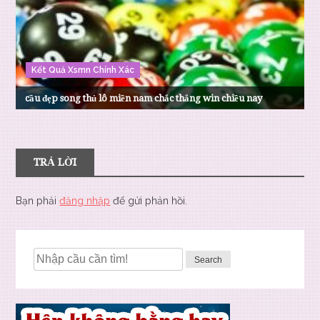
Kết Quả Xsmn Chính Xác
cầu đẹp song thủ lô miền nam chắc thắng win chiều nay
TRẢ LỜI
Bạn phải
đăng nhập
để gửi phản hồi.
Search