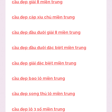
cầu đẹp giải 8 miền trung
cầu đẹp cặp xỉu chủ miền trung
cầu đẹp đầu đuôi giải 8 miền trung
cầu đẹp đầu đuôi đặc biệt miền trung
cầu đẹp giải đặc biệt miền trung
cầu đẹp bao lô miền trung
cầu đẹp song thủ lô miền trung
cầu đẹp lô 3 số miền trung