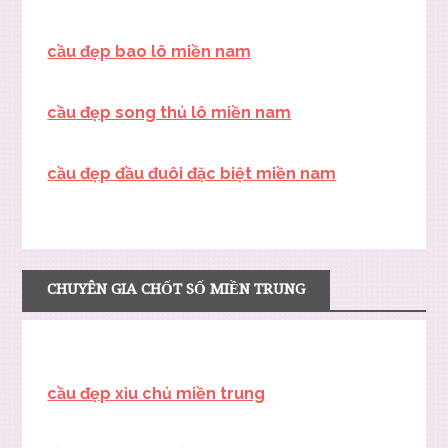
cầu đẹp bao lô miền nam
cầu đẹp song thủ lô miền nam
cầu đẹp đầu đuôi đặc biệt miền nam
CHUYÊN GIA CHỐT SỐ MIỀN TRUNG
cầu đẹp xỉu chủ miền trung