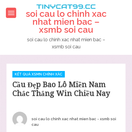
Skip
to
soi cau lo chinh xac
content
nhat mien bac –
xsmb soi cau
soi cau lo chinh xac nhat mien bac –
xsmb soi cau
Categories
KẾT QUẢ XSMN CHÍNH XÁC
Cầu Đẹp Bao Lô Miền Nam
Chắc Thắng Win Chiều Nay
Author
soi cau lo chinh xac nhat mien bac - xsmb soi
cau