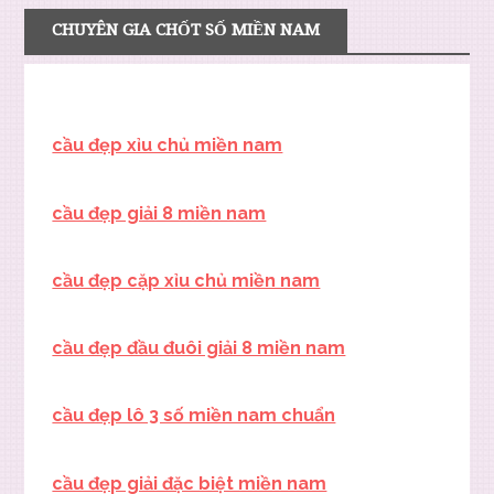
CHUYÊN GIA CHỐT SỐ MIỀN NAM
cầu đẹp xỉu chủ miền nam
cầu đẹp giải 8 miền nam
cầu đẹp cặp xỉu chủ miền nam
cầu đẹp đầu đuôi giải 8 miền nam
cầu đẹp lô 3 số miền nam chuẩn
cầu đẹp giải đặc biệt miền nam