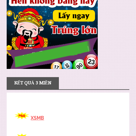
KẾT QUẢ 3 MIỀN
XSMB