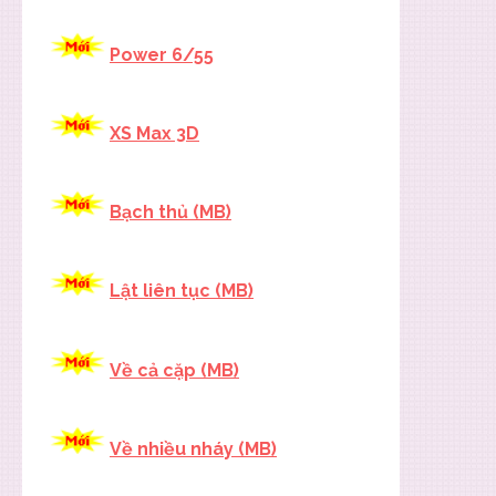
Power 6/55
XS Max 3D
Bạch thủ (MB)
Lật liên tục (MB)
Về cả cặp (MB)
Về nhiều nháy (MB)