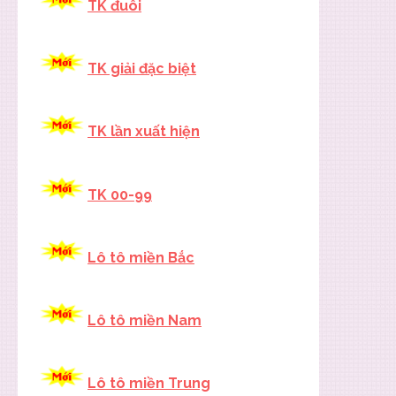
TK đuôi
TK giải đặc biệt
TK lần xuất hiện
TK 00-99
Lô tô miền Bắc
Lô tô miền Nam
Lô tô miền Trung