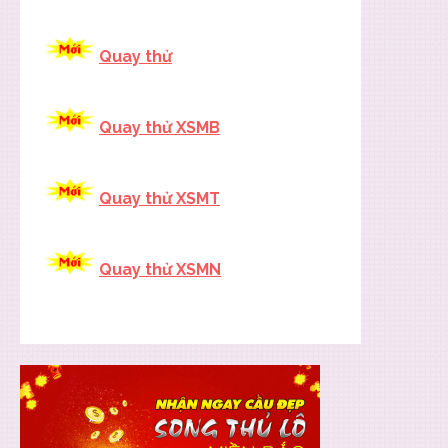
Quay thử
Quay thử XSMB
Quay thử XSMT
Quay thử XSMN