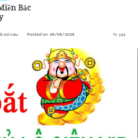
Miền Bắc
y
Posted
mb soi cau
Posted on
06/06/2026
101
on