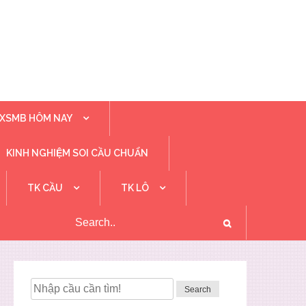
 XSMB HÔM NAY
KINH NGHIỆM SOI CẦU CHUẨN
TK CẦU
TK LÔ
Search