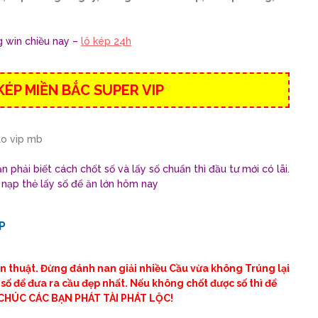
 win chiều nay –
lô kép 24h
ÉP MIỀN BẮC SUPER VIP
lo vip mb
n phải biết cách chốt số và lấy số chuẩn thì đầu tư mới có lãi.
 nạp thẻ lấy số để ăn lớn hôm nay
P
 thuật. Đừng đánh nan giải nhiều Cầu vừa không Trúng lại
số để đưa ra cầu đẹp nhất. Nếu không chốt được số thì để
n. CHÚC CÁC BẠN PHÁT TÀI PHÁT LỘC!