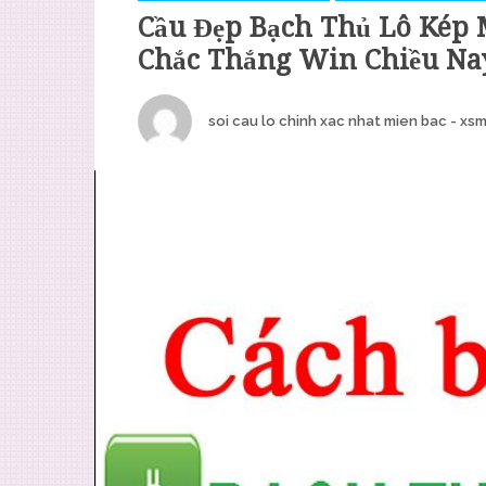
Cầu Đẹp Bạch Thủ Lô Kép 
Chắc Thắng Win Chiều Na
Author
soi cau lo chinh xac nhat mien bac - xs