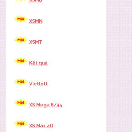
XSMN
XSMT
Kết quả
Vietlott
XS Mega 6/45
XS Max 4D