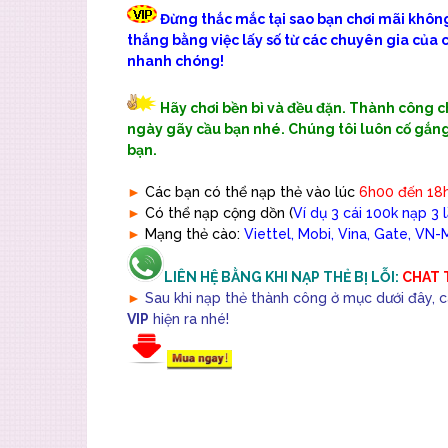
Đừng thắc mắc tại sao bạn chơi mãi không
thắng bằng việc lấy số từ các chuyên gia của c
nhanh chóng!
Hãy chơi bền bì và đều đặn. Thành công chỉ
ngày gãy cầu bạn nhé. Chúng tôi luôn cố gắn
bạn.
►
Các bạn có thể nạp thẻ vào lúc
6h00 đến 18h
►
Có thể nạp cộng dồn (
Ví dụ 3 cái 100k nạp 3 
►
Mạng thẻ cào:
Viettel, Mobi, Vina, Gate, VN-M
LIÊN HỆ BẰNG KHI NẠP THẺ BỊ LỖI:
CHAT 
►
Sau khi nạp thẻ thành công ở mục dưới đây, c
VIP
hiện ra
nhé!