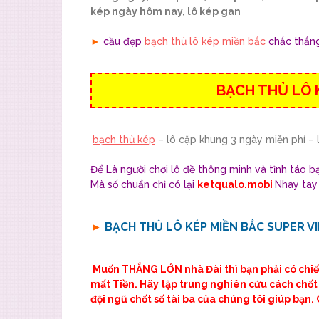
kép ngày hôm nay, lô kép gan
►
cầu đẹp
bạch thủ lô kép miền bắc
chắc thắng
BẠCH THỦ LÔ K
bạch thủ kép
– lô cặp khung 3 ngày miễn phí – 
Để Là người chơi lô đề thông minh và tỉnh táo bạ
Mà số chuẩn chỉ có lại
ketqualo.mobi
Nhay tay
►
BẠCH THỦ LÔ KÉP MIỀN BẮC SUPER VI
Muốn THẮNG LỚN nhà Đài thì bạn phải có chiến
mất Tiền. Hãy tập trung nghiên cứu cách chốt 
đội ngũ chốt số tài ba của chúng tôi giúp bạ