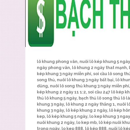
lô khung phong vân, nuôi lô kép khung 5 ngà
ngày phong vân, lô khung 2 ngày that mạnh, lô
kép khung 3 ngày miễn phí, soi cầu lô song th
song thủ, nuôi lô khung 3 ngày bất bại, lô kh
dũng, nuôi lô song thủ khung 3 ngày miễn phí,
kép khung 2 ngày 11 1:2, soi cầu 247 lô kép k
thủ lô khung 5 ngày, bạch thủ lô song thủ lô l
khung 3 ngày, lô khung 2 ngày thắng 1, nuôi lô
khung 3 ngày, lô kép khung 2 ngày, lô kép hôm
kep, lô kép khung 5 ngày, lo kep khung 3 ngay 
nuôi khung 2 ngày, lo kep mb, lô kép nuôi khu
trong ngày, lo kep 888, lô kép 888, nuôi lô ké