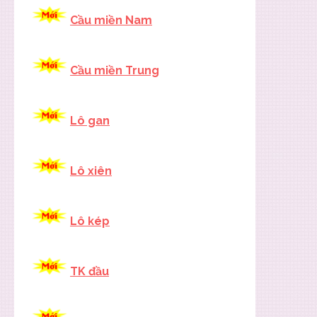
Cầu miền Nam
Cầu miền Trung
Lô gan
Lô xiên
Lô kép
TK đầu