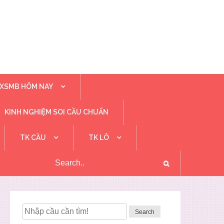
 XSMB HÔM NAY
KINH NGHIỆM SOI CẦU CHUẨN
TK CẦU
TK LÔ
Search