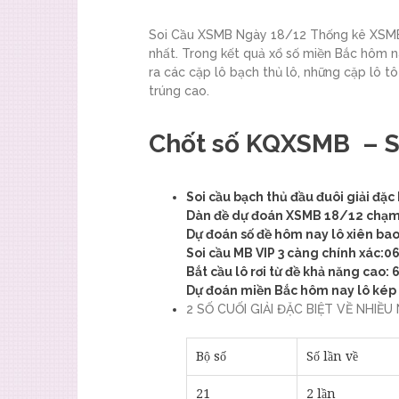
Soi Cầu XSMB Ngày 18/12 Thống kê XSMB 
nhất. Trong kết quả xổ số miền Bắc hôm
ra các cặp lô bạch thủ lô, những cặp lô tô 
trúng cao.
Chốt số KQXSMB – S
Soi cầu bạch thủ đầu đuôi giải đặc 
Dàn đề dự đoán XSMB 18/12 chạm 
Dự đoán số đề hôm nay lô xiên bao 
Soi cầu MB VIP 3 càng chính xác:06
Bắt cầu lô rơi từ đề khả năng cao: 
Dự đoán miền Bắc hôm nay lô kép 
2 SỐ CUỐI GIẢI ĐẶC BIỆT VỀ NHIỀU
Bộ số
Số lần về
21
2 lần