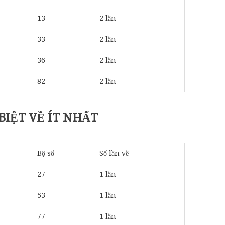
13
2 lần
33
2 lần
36
2 lần
82
2 lần
 BIỆT VỀ ÍT NHẤT
Bộ số
Số lần về
27
1 lần
53
1 lần
77
1 lần