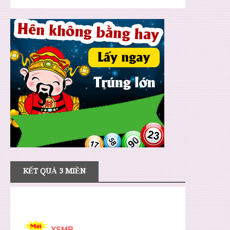
KẾT QUẢ 3 MIỀN
XSMB