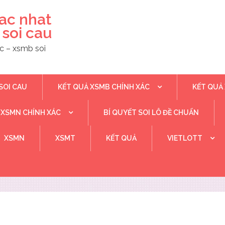
xac nhat
soi cau
ac – xsmb soi
SOI CAU
KẾT QUẢ XSMB CHÍNH XÁC
KẾT QUẢ
 XSMN CHÍNH XÁC
BÍ QUYẾT SOI LÔ ĐỀ CHUẨN
XSMN
XSMT
KẾT QUẢ
VIETLOTT