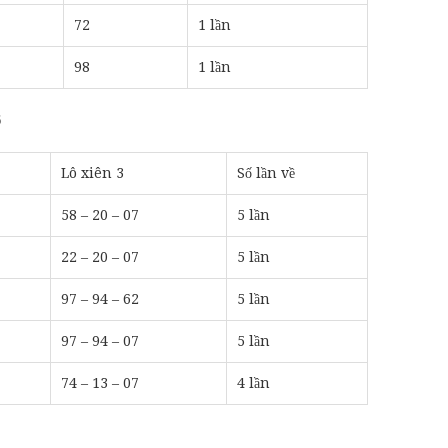
72
1 lần
98
1 lần
6
Lô xiên 3
Số lần về
58 – 20 – 07
5 lần
22 – 20 – 07
5 lần
97 – 94 – 62
5 lần
97 – 94 – 07
5 lần
74 – 13 – 07
4 lần