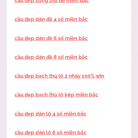
cầu đẹp song thủ đề miền bắc
cầu đẹp dàn đề 4 số miền bắc
cầu đẹp dàn đề 6 số miền bắc
cầu đẹp dàn đề 8 số miền bắc
cầu đẹp bạch thủ lô 2 nháy 100% win
cầu đẹp bạch thủ lô kép miền bắc
cầu đẹp dàn lô 4 số miền bắc
cầu đẹp dàn lô 6 số miền bắc