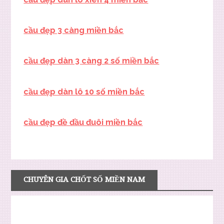
cầu đẹp 3 càng miền bắc
cầu đẹp dàn 3 càng 2 số miền bắc
cầu đẹp dàn lô 10 số miền bắc
cầu đẹp đề đầu đuôi miền bắc
CHUYÊN GIA CHỐT SỐ MIỀN NAM