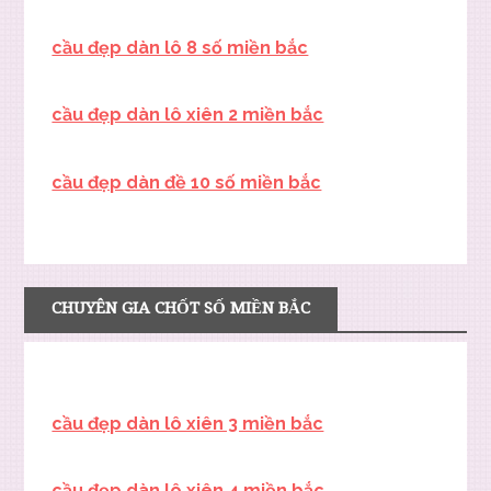
cầu đẹp dàn lô 8 số miền bắc
cầu đẹp dàn lô xiên 2 miền bắc
cầu đẹp dàn đề 10 số miền bắc
CHUYÊN GIA CHỐT SỐ MIỀN BẮC
cầu đẹp dàn lô xiên 3 miền bắc
cầu đẹp dàn lô xiên 4 miền bắc