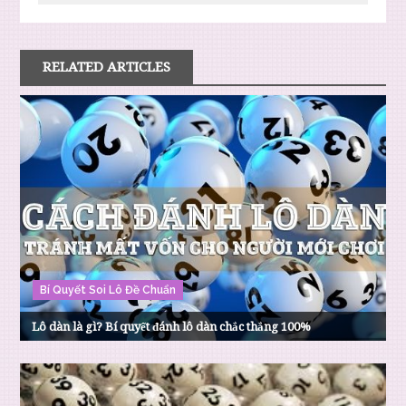
RELATED ARTICLES
Bí Quyết Soi Lô Đề Chuẩn
Lô dàn là gì? Bí quyết đánh lô dàn chắc thắng 100%