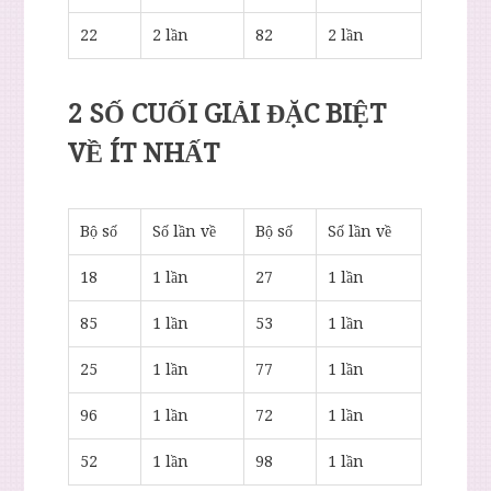
22
2 lần
82
2 lần
2 SỐ CUỐI GIẢI ĐẶC BIỆT
VỀ ÍT NHẤT
Bộ số
Số lần về
Bộ số
Số lần về
18
1 lần
27
1 lần
85
1 lần
53
1 lần
25
1 lần
77
1 lần
96
1 lần
72
1 lần
52
1 lần
98
1 lần