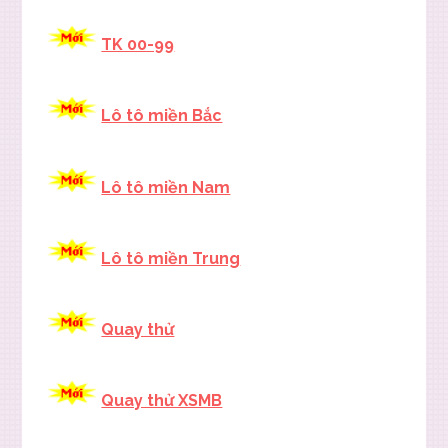
TK 00-99
Lô tô miền Bắc
Lô tô miền Nam
Lô tô miền Trung
Quay thử
Quay thử XSMB