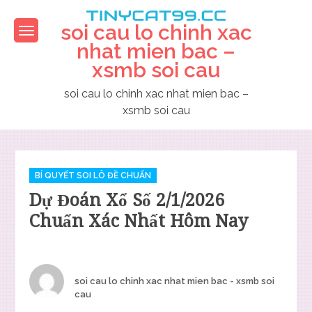
Skip
to
soi cau lo chinh xac
content
nhat mien bac –
xsmb soi cau
soi cau lo chinh xac nhat mien bac –
xsmb soi cau
Categories
BÍ QUYẾT SOI LÔ ĐỀ CHUẨN
Dự Đoán Xổ Số 2/1/2026
Chuẩn Xác Nhất Hôm Nay
Author
soi cau lo chinh xac nhat mien bac - xsmb soi
cau