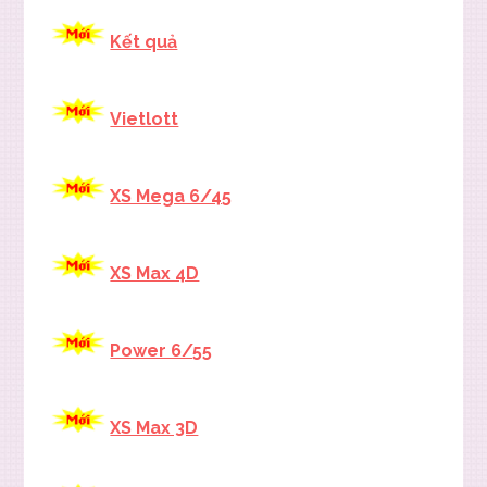
Kết quả
Vietlott
XS Mega 6/45
XS Max 4D
Power 6/55
XS Max 3D