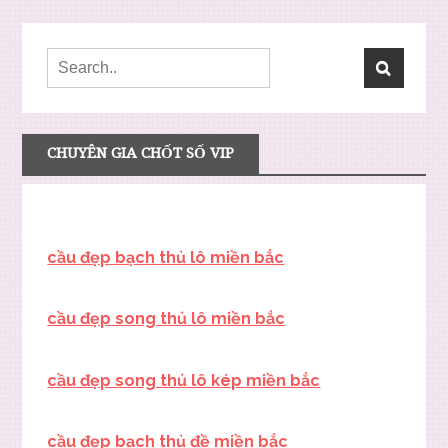
CHUYÊN GIA CHỐT SỐ VIP
cầu đẹp bạch thủ lô miền bắc
cầu đẹp song thủ lô miền bắc
cầu đẹp song thủ lô kép miền bắc
cầu đẹp bạch thủ đề miền bắc