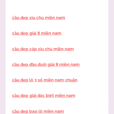
cầu đẹp xỉu chủ miền nam
cầu đẹp giải 8 miền nam
cầu đẹp cặp xỉu chủ miền nam
cầu đẹp đầu đuôi giải 8 miền nam
cầu đẹp lô 3 số miền nam chuẩn
cầu đẹp giải đặc biệt miền nam
cầu đẹp bao lô miền nam