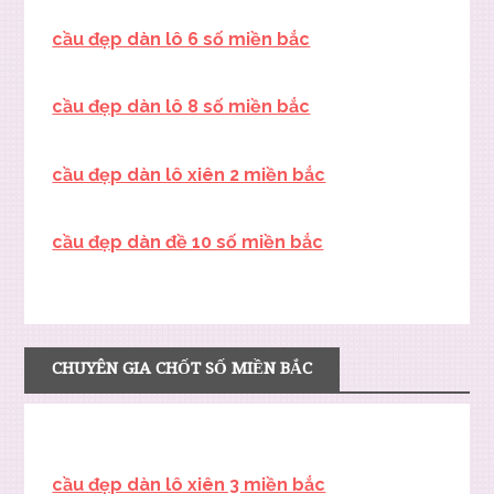
cầu đẹp dàn lô 6 số miền bắc
cầu đẹp dàn lô 8 số miền bắc
cầu đẹp dàn lô xiên 2 miền bắc
cầu đẹp dàn đề 10 số miền bắc
CHUYÊN GIA CHỐT SỐ MIỀN BẮC
cầu đẹp dàn lô xiên 3 miền bắc