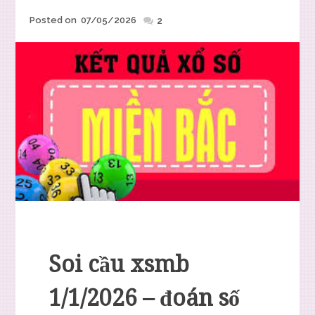
Posted
Posted on
07/05/2026
2
on
Soi cầu xsmb
1/1/2026 – đoán số