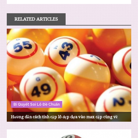
RELATED ARTICLES
Bí Quyết Soi Lô Đề Chuẩn
Hướng dẫn cách tính cặp lô đẹp dựa vào max cặp cùng về