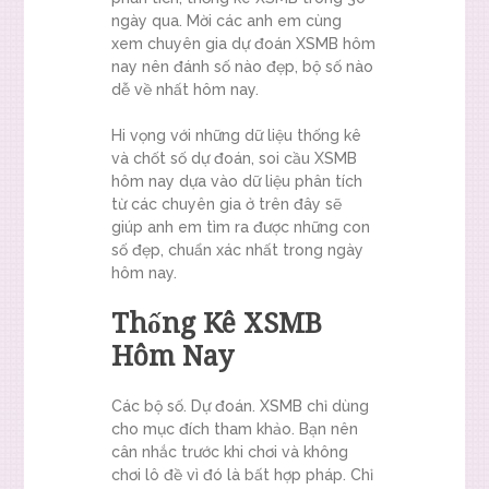
ngày qua. Mời các anh em cùng
xem chuyên gia dự đoán XSMB hôm
nay nên đánh số nào đẹp, bộ số nào
dễ về nhất hôm nay.
Hi vọng với những dữ liệu thống kê
và chốt số dự đoán, soi cầu XSMB
hôm nay dựa vào dữ liệu phân tích
từ các chuyên gia ở trên đây sẽ
giúp anh em tìm ra được những con
số đẹp, chuẩn xác nhất trong ngày
hôm nay.
Thống Kê XSMB
Hôm Nay
Các bộ số. Dự đoán. XSMB chỉ dùng
cho mục đích tham khảo. Bạn nên
cân nhắc trước khi chơi và không
chơi lô đề vì đó là bất hợp pháp. Chỉ