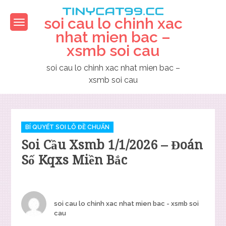
Skip
to
soi cau lo chinh xac
content
nhat mien bac –
xsmb soi cau
soi cau lo chinh xac nhat mien bac –
xsmb soi cau
Categories
BÍ QUYẾT SOI LÔ ĐỀ CHUẨN
Soi Cầu Xsmb 1/1/2026 – Đoán
Số Kqxs Miền Bắc
Author
soi cau lo chinh xac nhat mien bac - xsmb soi
cau