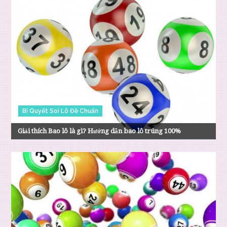
Bí Quyết Soi Lô Đề Chuẩn
Giải thích Bao lô là gì? Hướng dẫn bao lô trúng 100%