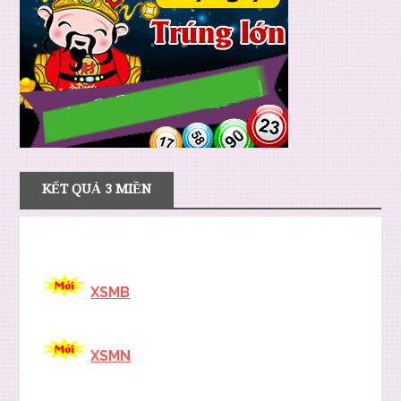
KẾT QUẢ 3 MIỀN
XSMB
XSMN