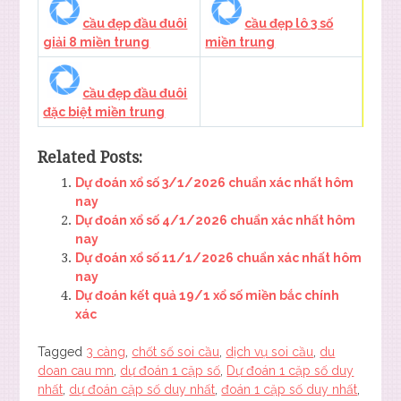
cầu đẹp đầu đuôi
cầu đẹp lô 3 số
giải 8 miền trung
miền trung
cầu đẹp đầu đuôi
đặc biệt miền trung
Related Posts:
Dự đoán xổ số 3/1/2026 chuẩn xác nhất hôm
nay
Dự đoán xổ số 4/1/2026 chuẩn xác nhất hôm
nay
Dự đoán xổ số 11/1/2026 chuẩn xác nhất hôm
nay
Dự đoán kết quả 19/1 xổ số miền bắc chính
xác
Tagged
Tagged
3 càng
,
chốt số soi cầu
,
dịch vụ soi cầu
,
du
doan cau mn
,
dự đoán 1 cặp số
,
Dự đoán 1 cặp số duy
nhất
,
dự đoán cặp số duy nhất
,
đoán 1 cặp số duy nhất
,