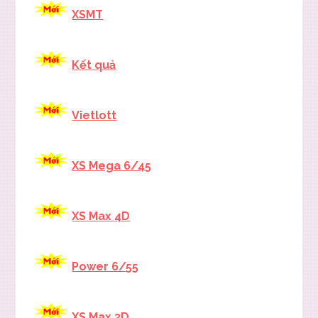
XSMT
Kết quả
Vietlott
XS Mega 6/45
XS Max 4D
Power 6/55
XS Max 3D