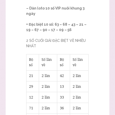
– Dàn loto 10 số VIP nuôi khung 3
ngày
+ Đặc biệt 10 số: 63 – 68 – 43 – 21 –
19 – 67 – 90 – 17 – 09 – 56
2 SỐ CUỐI GIẢI ĐẶC BIỆT VỀ NHIỀU
NHẤT
Bộ
Số lần
Bộ
Số lần
số
về
số
về
21
2 lần
42
2 lần
29
2 lần
13
2 lần
12
2 lần
33
2 lần
71
2 lần
36
2 lần