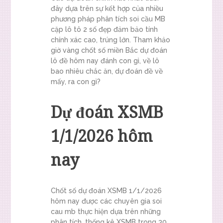
đây dựa trên sự kết hợp của nhiều
phương pháp phân tích soi cầu MB
cặp lô tô 2 số đẹp đảm bảo tính
chính xác cao, trúng lớn. Tham khảo
giờ vàng chốt số miền Bắc dự đoán
lô đề hôm nay đánh con gì, về lô
bao nhiêu chắc ăn, dự đoán đề về
mấy, ra con gì?
Dự đoán XSMB
1/1/2026 hôm
nay
Chốt số dự đoán XSMB 1/1/2026
hôm nay được các chuyên gia soi
cau mb thực hiện dựa trên những
phân tích, thống kê XSMB trong 30