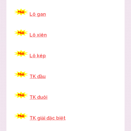
Lô gan
Lô xiên
Lô kép
TK đầu
TK đuôi
TK giải đặc biệt