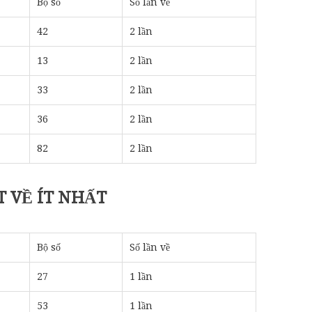
Bộ số
Số lần về
42
2 lần
13
2 lần
33
2 lần
36
2 lần
82
2 lần
T VỀ ÍT NHẤT
Bộ số
Số lần về
27
1 lần
53
1 lần