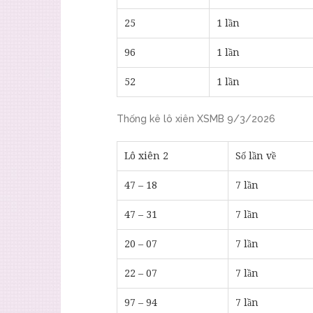
25
1 lần
96
1 lần
52
1 lần
Thống kê lô xiên XSMB 9/3/2026
Lô xiên 2
Số lần về
47 – 18
7 lần
47 – 31
7 lần
20 – 07
7 lần
22 – 07
7 lần
97 – 94
7 lần