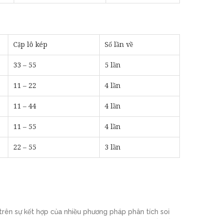
Cặp lô kép
Số lần về
33 – 55
5 lần
11 – 22
4 lần
11 – 44
4 lần
11 – 55
4 lần
22 – 55
3 lần
trên sự kết hợp của nhiều phương pháp phân tích soi