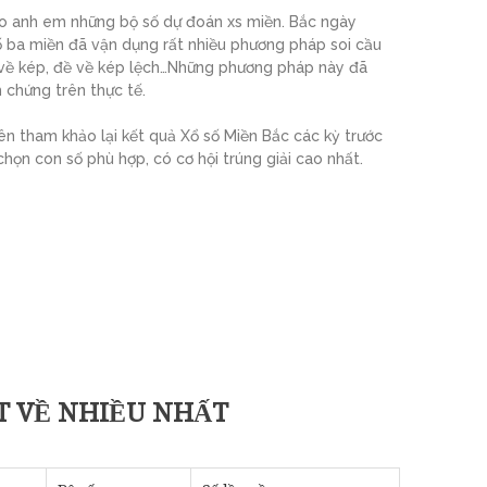
o anh em những bộ số dự đoán xs miền. Bắc ngày
 ba miền đã vận dụng rất nhiều phương pháp soi cầu
đề về kép, đề về kép lệch…Những phương pháp này đã
 chứng trên thực tế.
ên tham khảo lại kết quả Xổ số Miền Bắc các kỳ trước
họn con số phù hợp, có cơ hội trúng giải cao nhất.
ỆT VỀ NHIỀU NHẤT