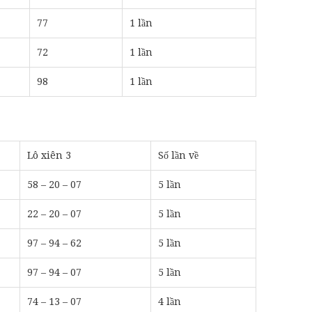
77
1 lần
72
1 lần
98
1 lần
Lô xiên 3
Số lần về
58 – 20 – 07
5 lần
22 – 20 – 07
5 lần
97 – 94 – 62
5 lần
97 – 94 – 07
5 lần
74 – 13 – 07
4 lần