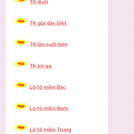
TK đuôi
TK giải đặc biệt
TK lần xuất hiện
TK 00-99
Lô tô miền Bắc
Lô tô miền Nam
Lô tô miền Trung