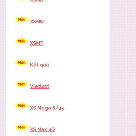
XSMN
XSMT
Kết quả
Vietlott
XS Mega 6/45
XS Max 4D