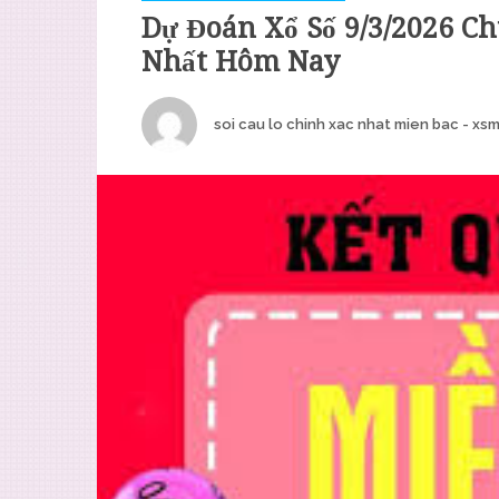
Dự Đoán Xổ Số 9/3/2026 C
Nhất Hôm Nay
Author
soi cau lo chinh xac nhat mien bac - xs