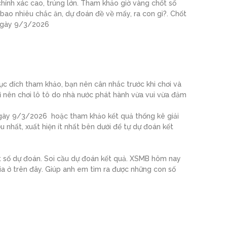
hính xác cao, trúng lớn. Tham khảo giờ vàng chốt số
bao nhiêu chắc ăn, dự đoán đề về mấy, ra con gì?. Chốt
 ngày 9/3/2026
 đích tham khảo, bạn nên cân nhắc trước khi chơi và
hỉ nên chơi lô tô do nhà nước phát hành vừa vui vừa đảm
gày 9/3/2026 hoặc tham khảo kết quả thống kê giải
u nhất, xuất hiện ít nhất bên dưới để tự dự đoán kết
ốt số dự đoán. Soi cầu dự đoán kết quả. XSMB hôm nay
ia ở trên đây. Giúp anh em tìm ra được những con số