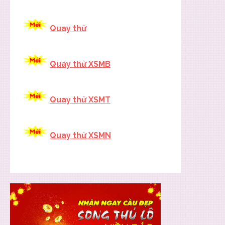
Quay thử
Quay thử XSMB
Quay thử XSMT
Quay thử XSMN