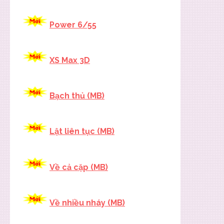
Power 6/55
XS Max 3D
Bạch thủ (MB)
Lật liên tục (MB)
Về cả cặp (MB)
Về nhiều nháy (MB)