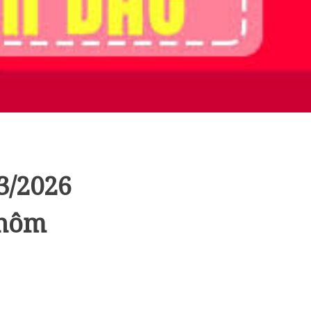
3/2026
 hôm