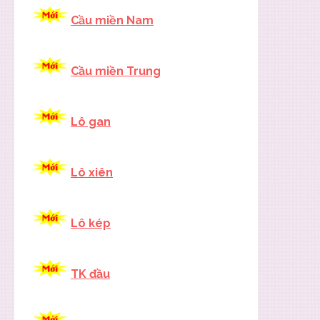
Cầu miền Nam
Cầu miền Trung
Lô gan
Lô xiên
Lô kép
TK đầu