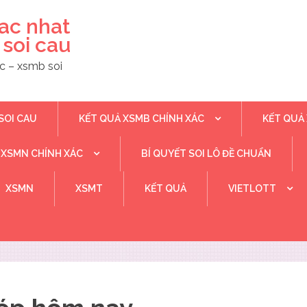
xac nhat
soi cau
ac – xsmb soi
SOI CAU
KẾT QUẢ XSMB CHÍNH XÁC
KẾT QUẢ
 XSMN CHÍNH XÁC
BÍ QUYẾT SOI LÔ ĐỀ CHUẨN
XSMN
XSMT
KẾT QUẢ
VIETLOTT