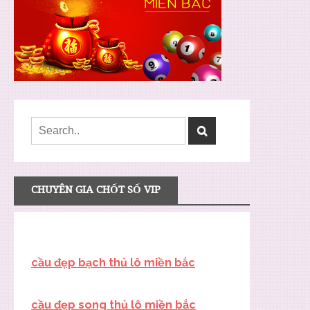
CHUYÊN GIA CHỐT SỐ VIP
cầu đẹp bạch thủ lô miền bắc
cầu đẹp song thủ lô miền bắc