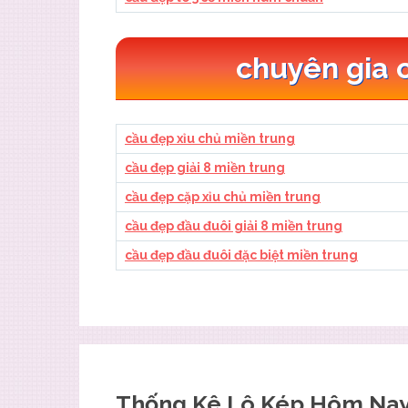
chuyên gia 
cầu đẹp xỉu chủ miền trung
cầu đẹp giải 8 miền trung
cầu đẹp cặp xỉu chủ miền trung
cầu đẹp đầu đuôi giải 8 miền trung
cầu đẹp đầu đuôi đặc biệt miền trung
Categories
Thống Kê Lô Kép Hôm Na