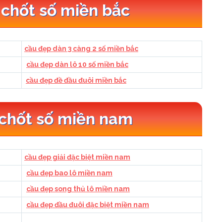
 chốt số miền bắc
cầu đẹp dàn 3 càng 2 số miền bắc
cầu đẹp dàn lô 10 số miền bắc
cầu đẹp đề đầu đuôi miền bắc
 chốt số miền nam
cầu đẹp giải đặc biệt miền nam
cầu đẹp bao lô miền nam
cầu đẹp song thủ lô miền nam
cầu đẹp đầu đuôi đặc biệt miền nam