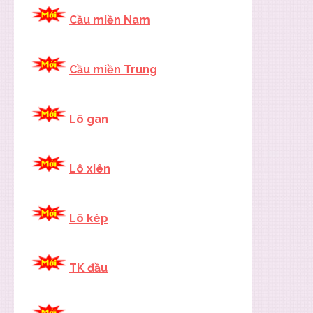
Cầu miền Nam
Cầu miền Trung
Lô gan
Lô xiên
Lô kép
TK đầu