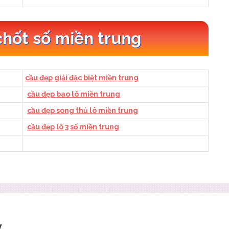
chốt số miền trung
cầu đẹp giải đặc biệt miền trung
cầu đẹp bao lô miền trung
cầu đẹp song thủ lô miền trung
cầu đẹp lô 3 số miền trung
y