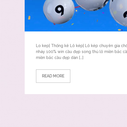
Lo kep| Thống kê Lô kép| Lô kép chuyên gia chố
nháy 100% win cầu đẹp song thủ lô miền bắc cầ
miền bắc cầu đẹp dàn […]
READ MORE