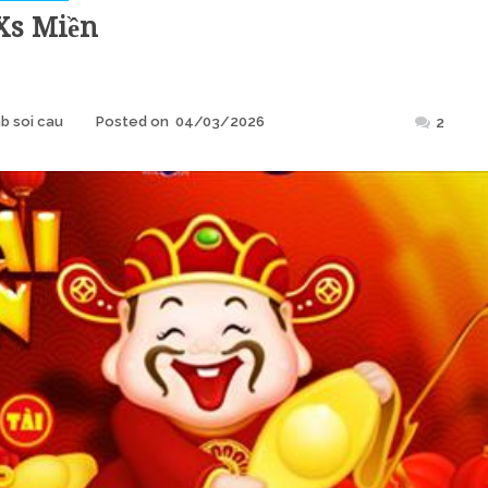
Xs Miền
Posted
mb soi cau
Posted on
04/03/2026
2
on