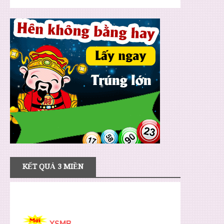
KẾT QUẢ 3 MIỀN
XSMB