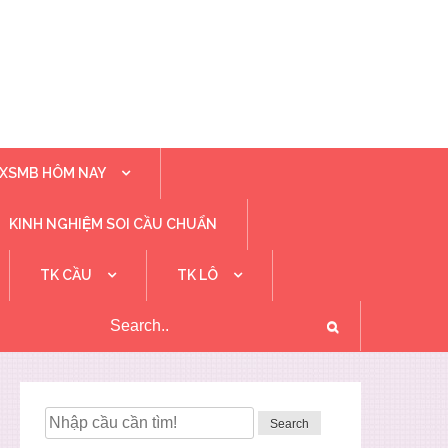
 XSMB HÔM NAY
KINH NGHIỆM SOI CẦU CHUẨN
TK CẦU
TK LÔ
Search