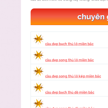
chuyên g
cầu đẹp bạch thủ lô miền bắc
cầu đẹp song thủ lô miền bắc
cầu đẹp song thủ lô kép miền bắc
cầu đẹp bạch thủ đề miền bắc