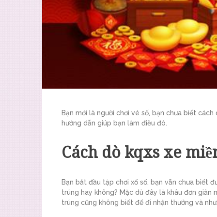
Bạn mới là người chơi vé số, bạn chưa biết cách
hướng dẫn giúp bạn làm điều đó.
Cách dò kqxs xe miề
Bạn bắt đầu tập chơi xổ số, bạn vẫn chưa biết 
trúng hay không? Mặc dù đây là khâu đơn giản 
trúng cũng không biết để đi nhận thưởng và như