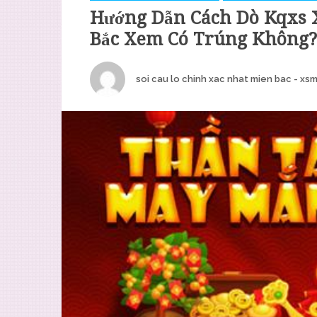
Hướng Dẫn Cách Dò Kqxs 
Bắc Xem Có Trúng Không?
Author
soi cau lo chinh xac nhat mien bac - xs