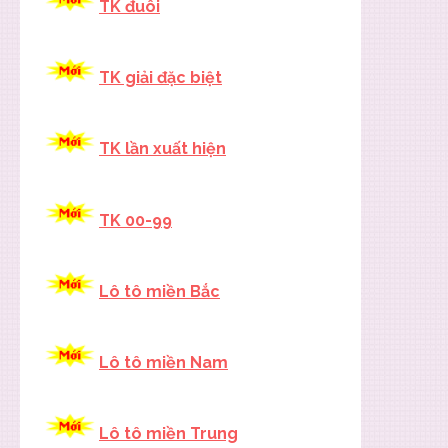
TK đuôi
TK giải đặc biệt
TK lần xuất hiện
TK 00-99
Lô tô miền Bắc
Lô tô miền Nam
Lô tô miền Trung