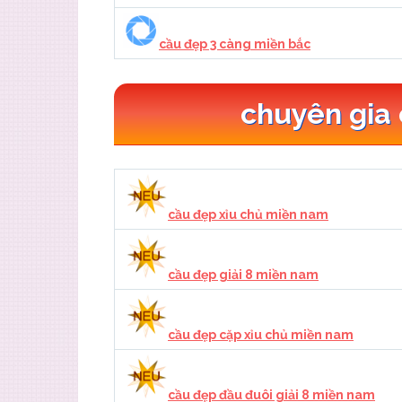
cầu đẹp 3 càng miền bắc
chuyên gia
cầu đẹp xỉu chủ miền nam
cầu đẹp giải 8 miền nam
cầu đẹp cặp xỉu chủ miền nam
cầu đẹp đầu đuôi giải 8 miền nam